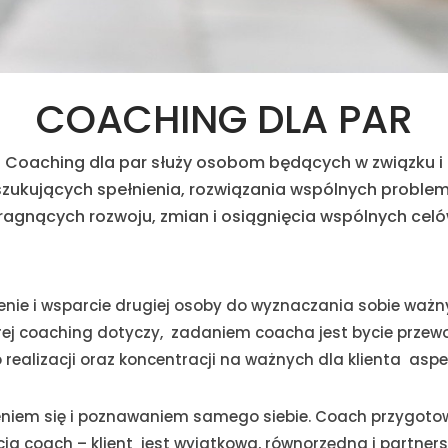
COACHING DLA PAR
Coaching dla par służy osobom będących w związku i
zukujących spełnienia, rozwiązania wspólnych proble
ragnących rozwoju, zmian i osiągnięcia wspólnych celó
cenie i wsparcie drugiej osoby do wyznaczania sobie waż
tórej coaching dotyczy, zadaniem coacha jest bycie przew
 realizacji oraz koncentracji na ważnych dla klienta asp
eniem się i poznawaniem samego siebie. Coach przygotowuj
 coach – klient jest wyjątkowa, równorzędna i partnerska