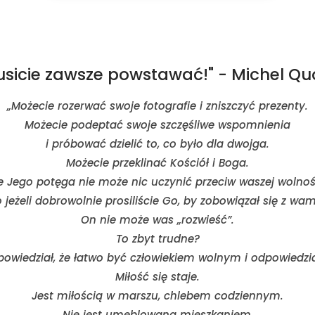
usicie zawsze powstawać!" - Michel Quo
„Możecie rozerwać swoje fotografie i zniszczyć prezenty.
Możecie podeptać swoje szczęśliwe wspomnienia
i próbować dzielić to, co było dla dwojga.
Możecie przeklinać Kościół i Boga.
e Jego potęga nie może nic uczynić przeciw waszej wolnoś
 jeżeli dobrowolnie prosiliście Go, by zobowiązał się z wa
On nie może was „rozwieść”.
To zbyt trudne?
powiedział, że łatwo być człowiekiem wolnym i odpowiedzi
Miłość się staje.
Jest miłością w marszu, chlebem codziennym.
Nie jest umeblowana mieszkaniem,