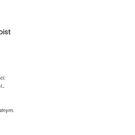
ist
ci.
mi…
alnym.