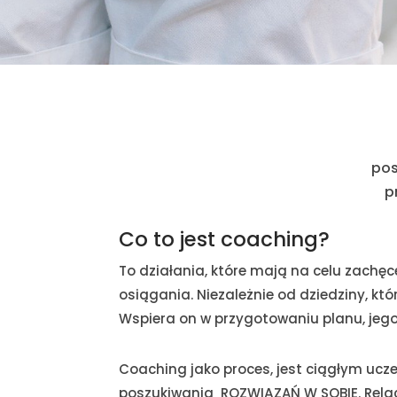
pos
p
Co to jest coaching?
To działania, które mają na celu zachę
osiągania. Niezależnie od dziedziny, k
Wspiera on
w przygotowaniu planu, jego
Coaching jako proces, jest ciągłym ucz
poszukiwania ROZWIĄZAŃ W SOBIE. Relacja