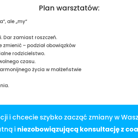
Plan warsztatów:
a”, ale „my”
. Dar zamiast roszczeń.
e zmienić – podział obowiązków
alne rodzicielstwo.
wolnego czasu.
 harmonijnego życia w małżeństwie
nia.
tuacji i chcecie szybko zacząć zmiany w Wa
atną
i
niezobowiązującą konsultację z co