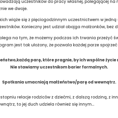
rowadzają uczestników
do pracy własnej, polegającej na
nie we dwoje.
kich wiąże się z pięciogodzinnym uczestnictwem w jedną
stników. Konieczny jest udział obojga małżonków, bez dz
polega na tym, że możemy podczas ich trwania przeżyć 
ogram jest tak ułożony, że pozwala każdej parze spojrzeć
stwo,każdą parę, które pragnie, by ich wspólne życie ni
Nie stawiamy uczestnikom barier formalnych.
Spotkania umacniają małżeństwo/parę od wewnątrz.
 stopniu relacje rodziców
z dziećmi, z dalszą rodziną, z i
ewnątrz, to jej duch udziela również się innym…