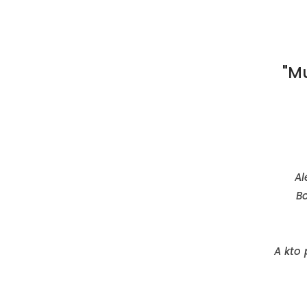
"M
Al
Bo
A kto 