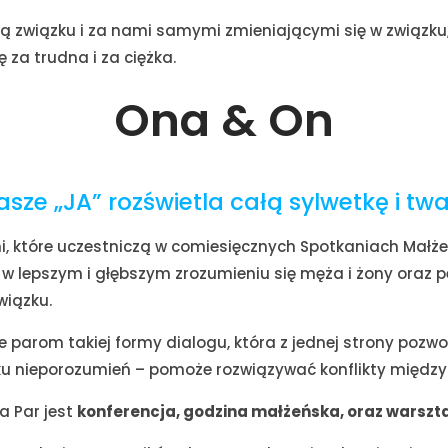
ą związku i za nami samymi zmieniającymi się w związk
 za trudna i za ciężka.
Ona & On
asze „JA” rozświetla całą sylwetkę i twa
 które uczestniczą w comiesięcznych Spotkaniach Małżeń
 w lepszym i głębszym zrozumieniu się męża i żony oraz 
łego związku.
e parom takiej formy dialogu, która
z jednej strony pozwo
ku nieporozumień – pomoże rozwiązywać konflikty między 
 Par jest
konferencja, godzina małżeńska, oraz warszta