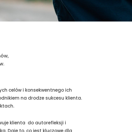
mów,
w.
nych celów i konsekwentnego ich
odnikiem na drodze sukcesu klienta.
ektach.
e klienta do autorefleksji i
. Daje to, co jest kluczowe dla