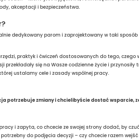
ody, akceptacji i bezpieczeństwa.
r?
lnie dedykowany parom i zaprojektowany w taki sposób aby
zędzi, praktyk i ćwiczeń dostosowanych do tego, czego 
i przekładały się na Wasze codzienne życie i przynosiły 
tórej ustalamy cele i zasady wspólnej pracy.
acja potrzebuje zmiany i chcielibyście dostać wsparcie,
cy i zapyta, co chcecie ze swojej strony dodać, by czu
otrzebny do podjęcia decyzji – czy chcecie razem wejść